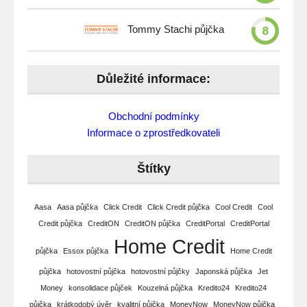
8
Tommy Stachi půjčka
Důležité informace:
Obchodní podmínky
Informace o zprostředkovateli
Štítky
Aasa
Aasa půjčka
Click Credit
Click Credit půjčka
Cool Credit
Cool
Credit půjčka
CreditON
CreditON půjčka
CreditPortal
CreditPortal
Home Credit
půjčka
Essox půjčka
Home Credit
půjčka
hotovostní půjčka
hotovostní půjčky
Japonská půjčka
Jet
Money
konsolidace půjček
Kouzelná půjčka
Kredito24
Kredito24
půjčka
krátkodobý úvěr
kvalitní půjčka
MoneyNow
MoneyNow půjčka