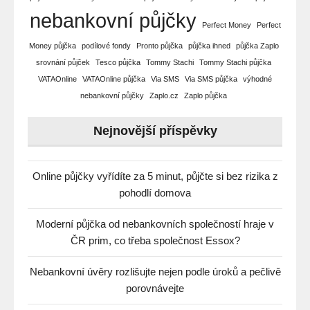
nebankovní půjčky
Perfect Money
Perfect
Money půjčka
podílové fondy
Pronto půjčka
půjčka ihned
půjčka Zaplo
srovnání půjček
Tesco půjčka
Tommy Stachi
Tommy Stachi půjčka
VATAOnline
VATAOnline půjčka
Via SMS
Via SMS půjčka
výhodné
nebankovní půjčky
Zaplo.cz
Zaplo půjčka
Nejnovější příspěvky
Online půjčky vyřídíte za 5 minut, půjčte si bez rizika z
pohodlí domova
Moderní půjčka od nebankovních společností hraje v
ČR prim, co třeba společnost Essox?
Nebankovní úvěry rozlišujte nejen podle úroků a pečlivě
porovnávejte