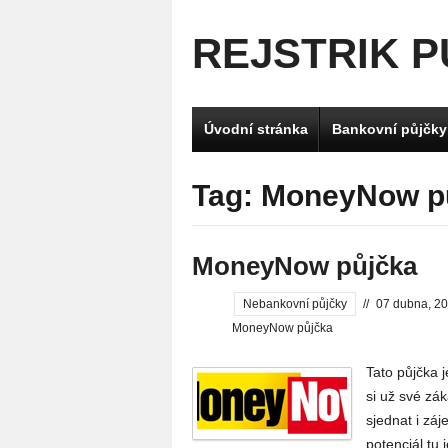
REJSTRIK 
Úvodní stránka
Bankovní půjčky
Tag: MoneyNow p
MoneyNow půjčka
Nebankovní půjčky
//
07 dubna, 2
MoneyNow půjčka
Tato půjčka 
si už své zá
sjednat i zá
potenciál tu 