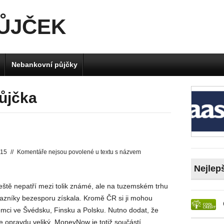
PŮJČEK
Nebankovní půjčky
ůjčka
015
//
Komentáře nejsou povolené
u textu s názvem
Nejlep
ještě nepatří mezi tolik známé, ale na tuzemském trhu
kazníky bezesporu získala. Kromě ČR si ji mohou
jemci ve Švédsku, Finsku a Polsku. Nutno dodat, že
je opravdu veliký, MoneyNow je totiž součástí