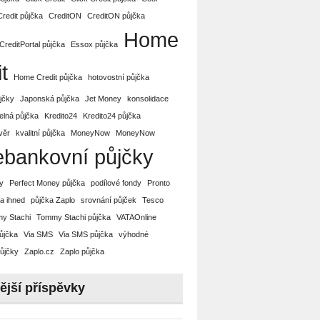
Credit půjčka
CreditON
CreditON půjčka
Home
CreditPortal půjčka
Essox půjčka
t
Home Credit půjčka
hotovostní půjčka
ůjčky
Japonská půjčka
Jet Money
konsolidace
elná půjčka
Kredito24
Kredito24 půjčka
věr
kvalitní půjčka
MoneyNow
MoneyNow
ebankovní půjčky
y
Perfect Money půjčka
podílové fondy
Pronto
a ihned
půjčka Zaplo
srovnání půjček
Tesco
y Stachi
Tommy Stachi půjčka
VATAOnline
ůjčka
Via SMS
Via SMS půjčka
výhodné
ůjčky
Zaplo.cz
Zaplo půjčka
ější příspěvky