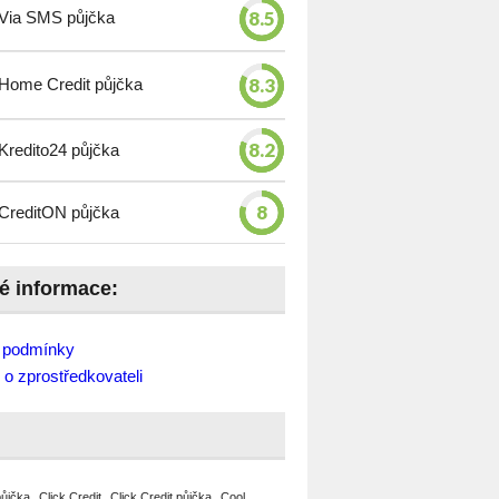
8.5
Via SMS půjčka
8.3
Home Credit půjčka
8.2
Kredito24 půjčka
8
CreditON půjčka
té informace:
 podmínky
 o zprostředkovateli
půjčka
Click Credit
Click Credit půjčka
Cool