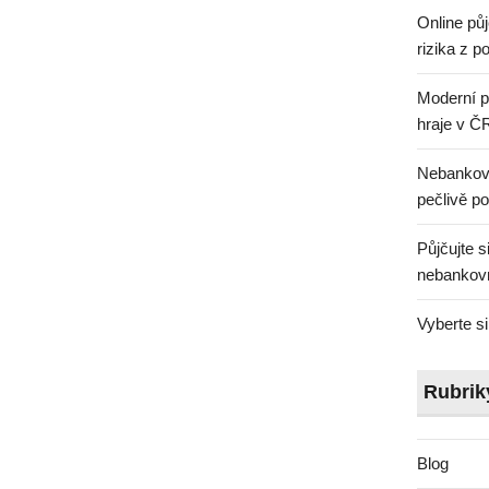
Online půj
rizika z 
Moderní p
hraje v Č
Nebankovn
pečlivě p
Půjčujte s
nebankovn
Vyberte si
Rubrik
Blog