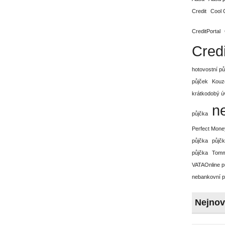
Credit
Cool 
CreditPortal
Credi
hotovostní p
půjček
Kouz
krátkodobý ú
n
půjčka
Perfect Mone
půjčka
půjčk
půjčka
Tomm
VATAOnline p
nebankovní p
Nejnov