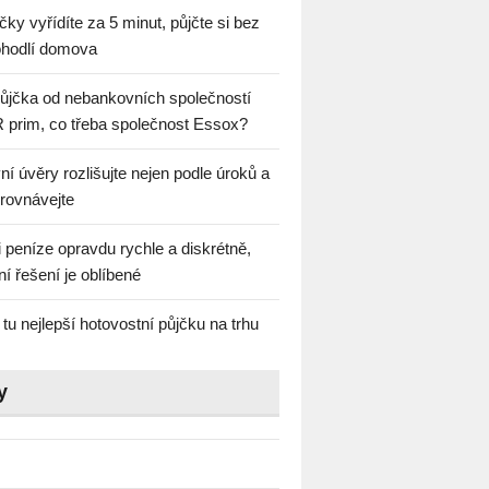
čky vyřídíte za 5 minut, půjčte si bez
pohodlí domova
ůjčka od nebankovních společností
R prim, co třeba společnost Essox?
í úvěry rozlišujte nejen podle úroků a
orovnávejte
i peníze opravdu rychle a diskrétně,
í řešení je oblíbené
 tu nejlepší hotovostní půjčku na trhu
y