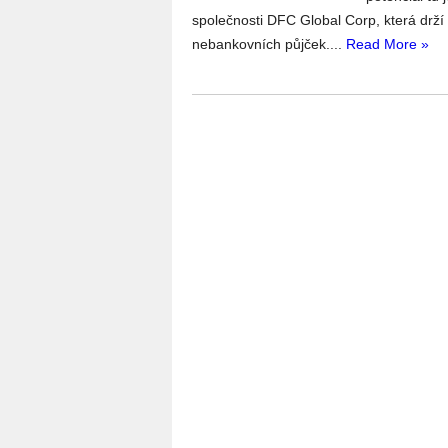
společnosti DFC Global Corp, která drží
nebankovních půjček....
Read More »