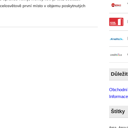
 celosvětově první místo v objemu poskytnutých
Důleži
Obchodní
Informace
Štítky
Aasa
Aasa 