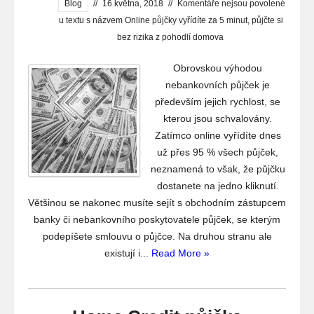
Blog
//
16 května, 2018
//
Komentáře nejsou povolené
u textu s názvem Online půjčky vyřídíte za 5 minut, půjčte si
bez rizika z pohodlí domova
Obrovskou výhodou
nebankovních půjček je
především jejich rychlost, se
kterou jsou schvalovány.
Zatímco online vyřídíte dnes
už přes 95 % všech půjček,
neznamená to však, že půjčku
dostanete na jedno kliknutí.
Většinou se nakonec musíte sejít s obchodním zástupcem
banky či nebankovního poskytovatele půjček, se kterým
podepíšete smlouvu o půjčce. Na druhou stranu ale
existují i...
Read More »