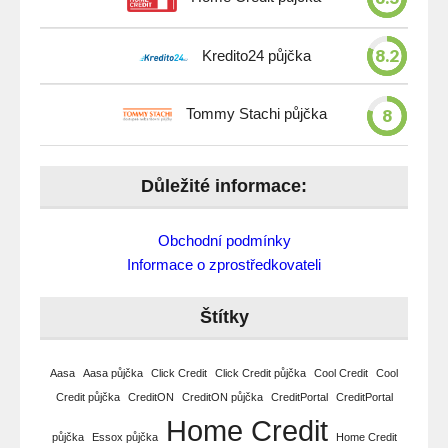
8.2
Kredito24 půjčka
8
Tommy Stachi půjčka
Důležité informace:
Obchodní podmínky
Informace o zprostředkovateli
Štítky
Aasa
Aasa půjčka
Click Credit
Click Credit půjčka
Cool Credit
Cool
Credit půjčka
CreditON
CreditON půjčka
CreditPortal
CreditPortal
Home Credit
půjčka
Essox půjčka
Home Credit