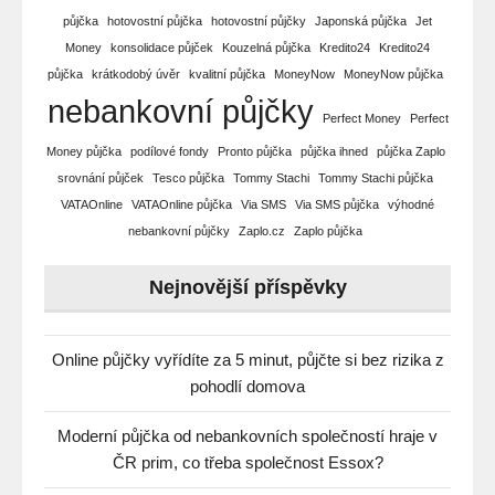
půjčka
hotovostní půjčka
hotovostní půjčky
Japonská půjčka
Jet
Money
konsolidace půjček
Kouzelná půjčka
Kredito24
Kredito24
půjčka
krátkodobý úvěr
kvalitní půjčka
MoneyNow
MoneyNow půjčka
nebankovní půjčky
Perfect Money
Perfect
Money půjčka
podílové fondy
Pronto půjčka
půjčka ihned
půjčka Zaplo
srovnání půjček
Tesco půjčka
Tommy Stachi
Tommy Stachi půjčka
VATAOnline
VATAOnline půjčka
Via SMS
Via SMS půjčka
výhodné
nebankovní půjčky
Zaplo.cz
Zaplo půjčka
Nejnovější příspěvky
Online půjčky vyřídíte za 5 minut, půjčte si bez rizika z
pohodlí domova
Moderní půjčka od nebankovních společností hraje v
ČR prim, co třeba společnost Essox?