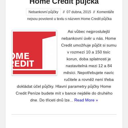
Home Credit půjčka
Nebankovní půjčky
//
07 dubna, 2015
//
Komentáře
nejsou povolené
u textu s názvem Home Credit půjčka
Asi vůbec nejproslulejší
nebankovní úvěr u nás. Home
Credit umožňuje půjčit si sumu
v rozmezí 10 a 150 tisíc
korun, doba splatnosti je
nastavitelná mezi 12 a 84
měsíci. Nepotřebujete navíc
ručitele a rovněž není třeba
dokládat účel půjčky. Hlavní parametry půjčky Home
Credit Peníze budete mít v bance nejdéle do druhého
dne. Do třiceti dnů lze...
Read More »